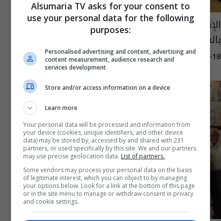
Alsumaria TV asks for your consent to
use your personal data for the following
الإتصالات ينافس على لقب البطولة العربية
purposes:
بالشطرنج
Personalised advertising and content, advertising and
05:20 | 2015-10-18
content measurement, audience research and
services development
Store and/or access information on a device
Learn more
Your personal data will be processed and information from
your device (cookies, unique identifiers, and other device
data) may be stored by, accessed by and shared with 231
partners, or used specifically by this site. We and our partners
may use precise geolocation data.
List of partners.
Some vendors may process your personal data on the basis
of legitimate interest, which you can object to by managing
your options below. Look for a link at the bottom of this page
or in the site menu to manage or withdraw consent in privacy
and cookie settings.