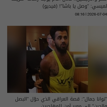
لميسي: "وصل يا باشا"! (فيديو)
08:16 | 2026-07-04
"توانا جمال": قصة العراقي الذي حوّل "البصل
والجبن" إلى معبر آمن للمهاجرين