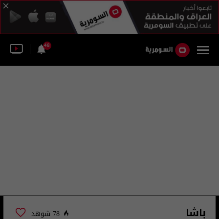
48
باشا
78 شوهد