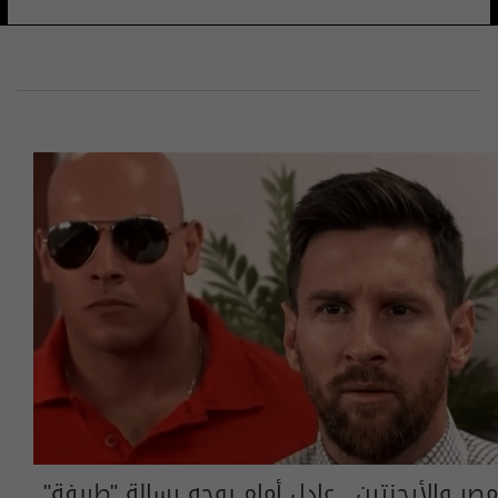
مصر والأرجنتين.. عادل أمام يوجه رسالة "طريفة"