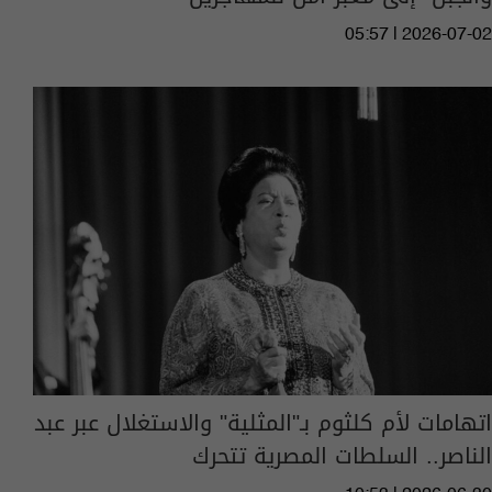
05:57 | 2026-07-02
اتهامات لأم كلثوم بـ"المثلية" والاستغلال عبر عبد
الناصر.. السلطات المصرية تتحرك