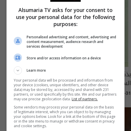
Alsumaria TV asks for your consent to
use your personal data for the following
purposes:
Personalised advertising and content, advertising and
content measurement, audience research and
services development
Store and/or access information on a device
Learn more
بذكرى ميلاد أم كلثوم.. سر المنديل والنظارة
السوداء
Your personal data will be processed and information from
your device (cookies, unique identifiers, and other device
data) may be stored by, accessed by and shared with 231
07:41 | 2024-12-31
partners, or used specifically by this site. We and our partners
may use precise geolocation data.
List of partners.
Some vendors may process your personal data on the basis
of legitimate interest, which you can object to by managing
your options below. Look for a link at the bottom of this page
or in the site menu to manage or withdraw consent in privacy
and cookie settings.