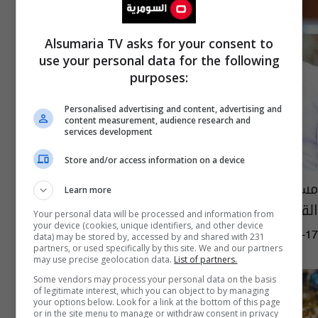
Alsumaria TV asks for your consent to
use your personal data for the following
purposes:
Personalised advertising and content, advertising and
content measurement, audience research and
services development
Store and/or access information on a device
مسلسلات رمضانية تجمع فنانين بزوجاتهم.. اليك
Learn more
القائمة
Your personal data will be processed and information from
your device (cookies, unique identifiers, and other device
04:42 | 2023-02-17
data) may be stored by, accessed by and shared with 231
partners, or used specifically by this site. We and our partners
may use precise geolocation data.
List of partners.
Some vendors may process your personal data on the basis
of legitimate interest, which you can object to by managing
your options below. Look for a link at the bottom of this page
or in the site menu to manage or withdraw consent in privacy