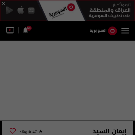
58
إيمان السيد
47 شوهد