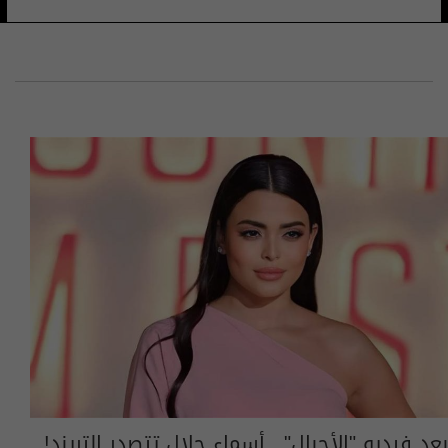
بعد فيديو "الأحبال".. أسماء جلال تتصدر التريند!