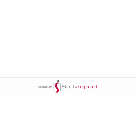
ج
السومرية نيوز
20
سياسة
عالم السيارات
محليات
أخبار الأبراج
20
خاص السومرية
أخبار الطقس