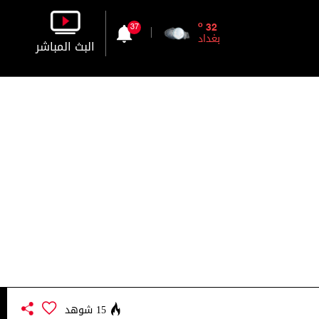
o
32
37
بغداد
البث المباشر
بالصورة
بالصوت
15 شوهد