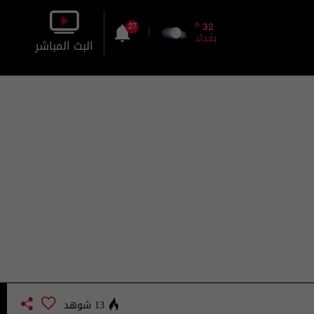
o
32
27
بغداد
البث المباشر
بالصورة
بالصوت
13 شوهد