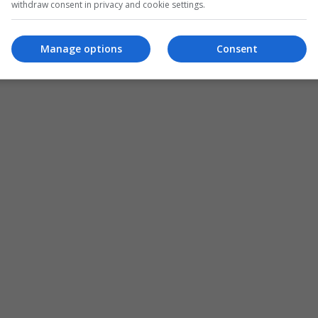
withdraw consent in privacy and cookie settings.
Manage options
Consent