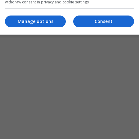
withdraw consent in privacy and cookie settings.
Manage options
Consent