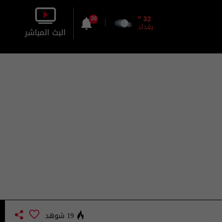
o
32
39
بغداد
البث المباشر
بالصورة
بالصوت
19 شوهد