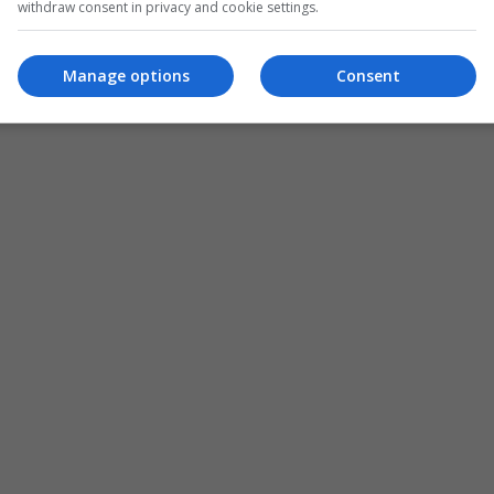
withdraw consent in privacy and cookie settings.
Manage options
Consent