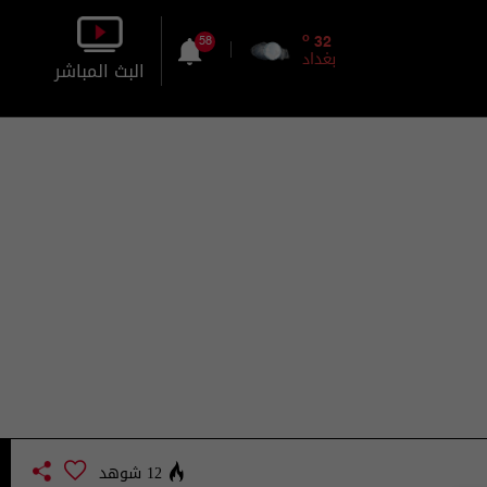
o
32
58
بغداد
البث المباشر
بالصورة
بالصوت
12 شوهد