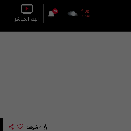
o
32
59
بغداد
البث المباشر
بالصورة
بالصوت
4 شوهد