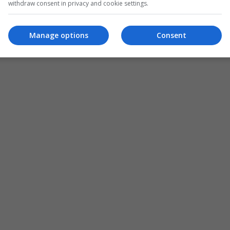
withdraw consent in privacy and cookie settings.
Manage options
Consent