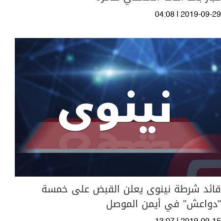
04:08 | 2019-09-29
قائد شرطة نينوى يعلن القبض على خمسة
"دواعش" في أيمن الموصل