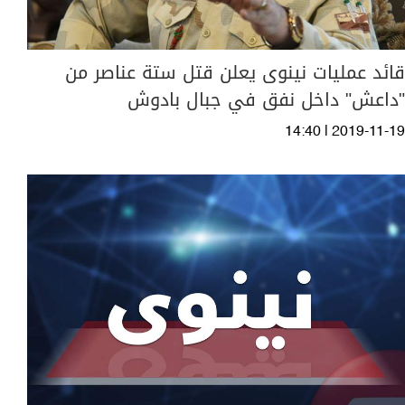
قائد عمليات نينوى يعلن قتل ستة عناصر من
"داعش" داخل نفق في جبال بادوش
14:40 | 2019-11-19