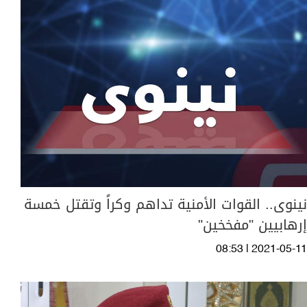
نينوى.. القوات الأمنية تداهم وكراً وتقتل خمسة
إرهابيين "مفخخين"
08:53 | 2021-05-11