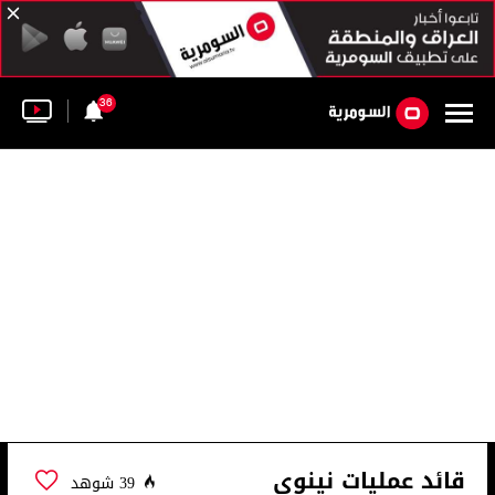
36
قائد عمليات نينوى
39 شوهد