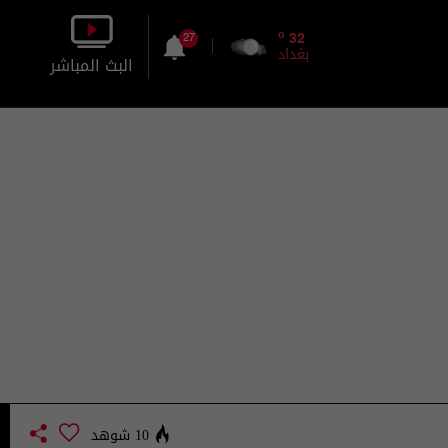
o
32
27
بغداد
البث المباشر
بالصورة
بالصوت
10 شوهد