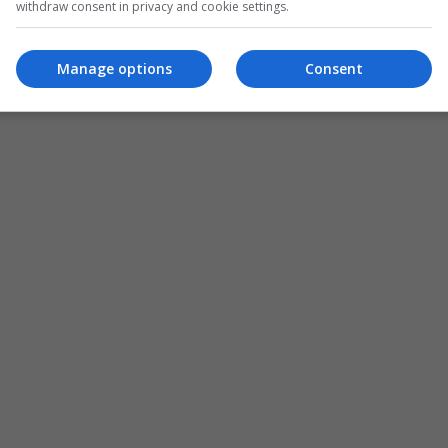
withdraw consent in privacy and cookie settings.
Manage options
Consent