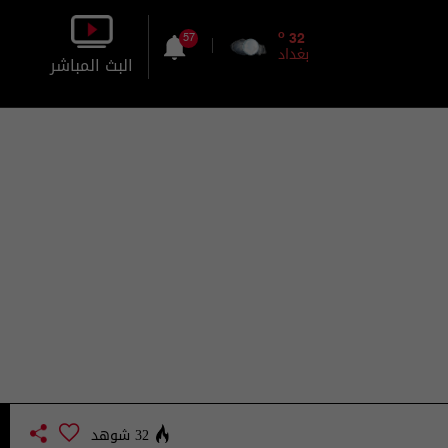
o
32
57
بغداد
البث المباشر
بالصورة
بالصوت
32 شوهد