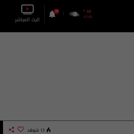
o
32
38
بغداد
البث المباشر
بالصورة
بالصوت
13 شوهد