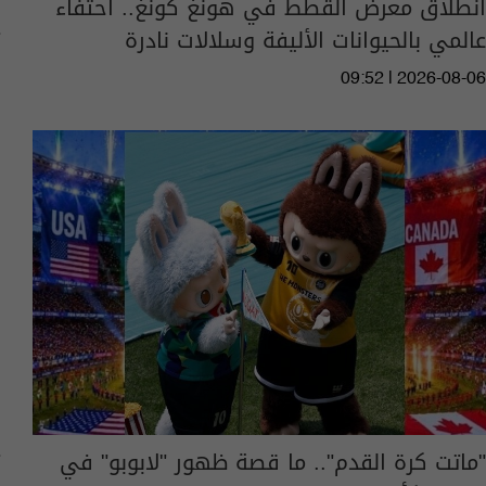
انطلاق معرض القطط في هونغ كونغ.. احتفاء
عالمي بالحيوانات الأليفة وسلالات نادرة
09:52 | 2026-08-06
"ماتت كرة القدم".. ما قصة ظهور "لابوبو" في