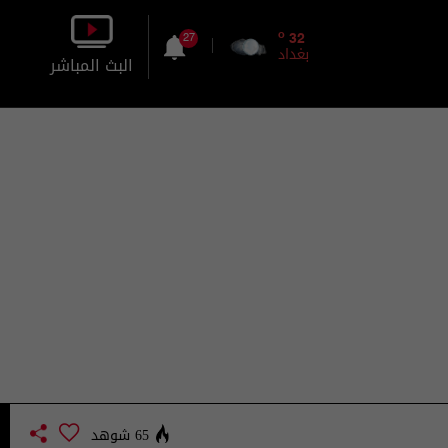
o
32
27
بغداد
البث المباشر
بالصورة
بالصوت
65 شوهد