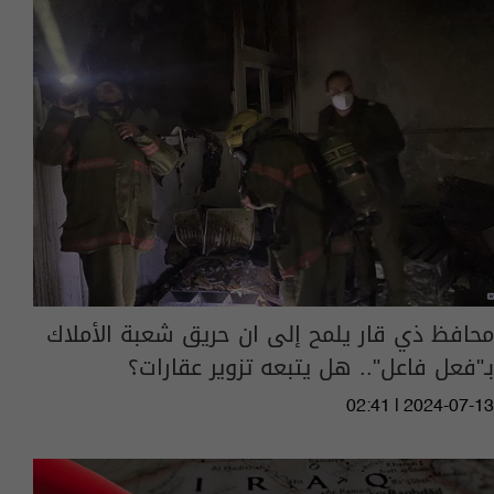
محافظ ذي قار يلمح إلى ان حريق شعبة الأملاك
بـ"فعل فاعل".. هل يتبعه تزوير عقارات؟
02:41 | 2024-07-13