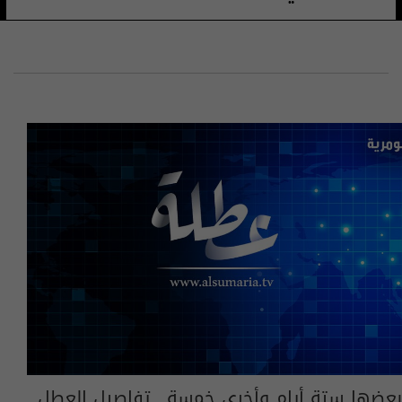
بعضها ستة أيام وأخرى خمسة.. تفاصيل العطل