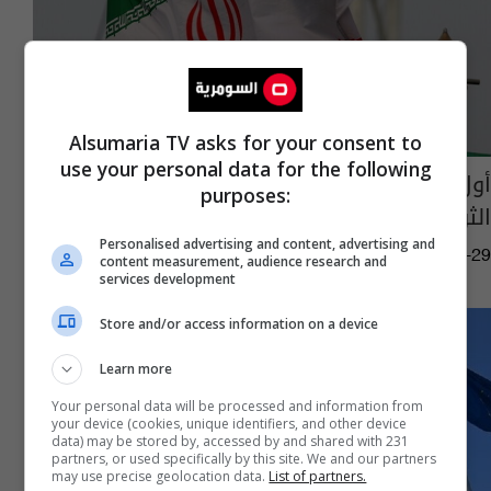
Alsumaria TV asks for your consent to
use your personal data for the following
أول تعليق إيراني على قرار تصنيف الحرس
purposes:
الثوري "منظمة إرهابية"
Personalised advertising and content, advertising and
17:02 | 2026-01-29
content measurement, audience research and
services development
Store and/or access information on a device
Learn more
Your personal data will be processed and information from
your device (cookies, unique identifiers, and other device
data) may be stored by, accessed by and shared with 231
partners, or used specifically by this site. We and our partners
may use precise geolocation data.
List of partners.