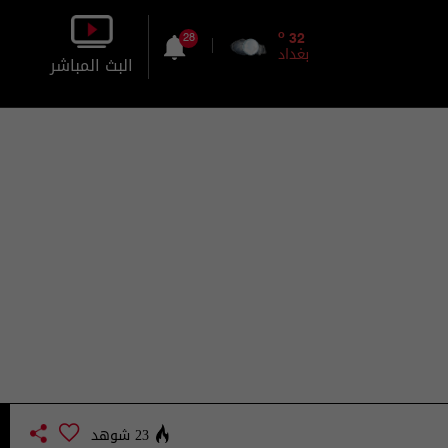
o
32
28
بغداد
البث المباشر
بالصورة
بالصوت
23 شوهد