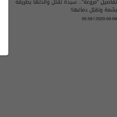
تفاصيل "مروعة".. سيدة تقتل والدتها بطريقة
بشعة وتقبّل دماغها!
05:59 | 2020-03-06