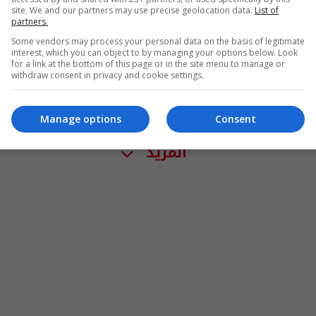
site. We and our partners may use precise geolocation data.
List of
partners.
Some vendors may process your personal data on the basis of legitimate
interest, which you can object to by managing your options below. Look
for a link at the bottom of this page or in the site menu to manage or
withdraw consent in privacy and cookie settings.
Manage options
Consent
المزيد