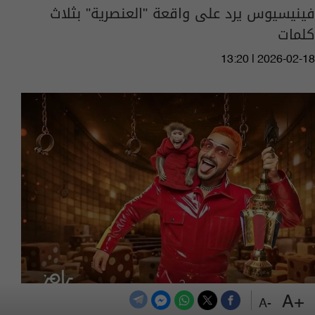
فينيسيوس يرد على واقعة "العنصرية" بثلاث
كلمات
13:20 | 2026-02-18
+A
رامز جلال يكشف عن "ضحاياه" في رمضان 2026
-A