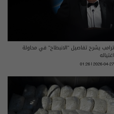
ترامب يشرح تفاصيل "الانبطاح" في محاولة
اغتياله
01:26 | 2026-04-27