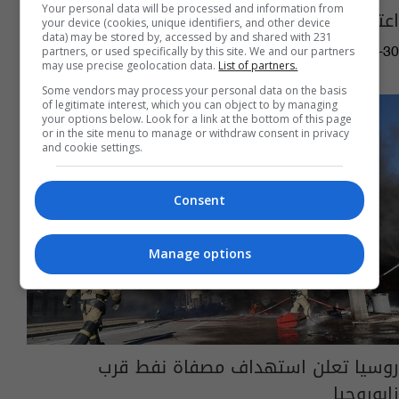
Your personal data will be processed and information from
اعتقال ثلاثة "إرهابيين" في ثلاث محافظات
your device (cookies, unique identifiers, and other device
data) may be stored by, accessed by and shared with 231
partners, or used specifically by this site. We and our partners
15:48 | 2026-06-30
may use precise geolocation data.
List of partners.
Some vendors may process your personal data on the basis
of legitimate interest, which you can object to by managing
your options below. Look for a link at the bottom of this page
or in the site menu to manage or withdraw consent in privacy
and cookie settings.
Consent
Manage options
روسيا تعلن استهداف مصفاة نفط قرب
زابوروجيا