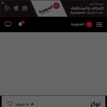
51
توكر
84 شوهد