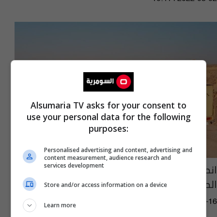
Alsumaria TV asks for your consent to
use your personal data for the following
purposes:
Personalised advertising and content, advertising and
content measurement, audience research and
انطلاق عملية استباقية كبرى بالمناطق
services development
الصحراوية في كربلاء - عاجل
Store and/or access information on a device
02:19 | 2022-02-16
Learn more