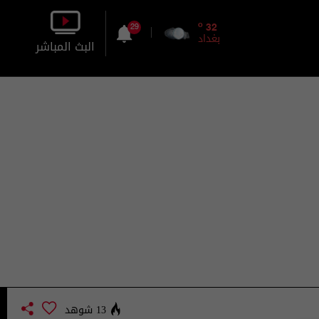
o
32
29
بغداد
البث المباشر
بالصورة
بالصوت
13 شوهد