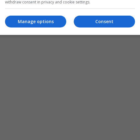
withdraw consent in privacy and cookie settings.
Manage options
Consent