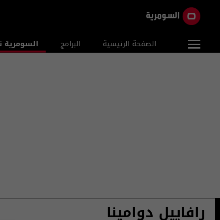
الصفحة الرئيسية
البرامج
السومرية ن
رافاييل دوامينا