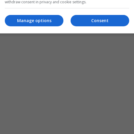
withdraw consent in privacy and cookie settings.
Manage options
Consent