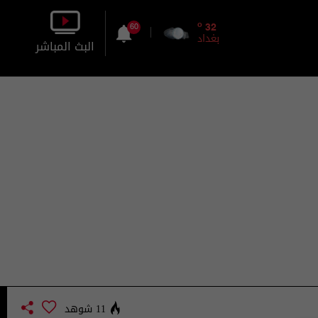
o
32
60
بغداد
البث المباشر
بالصورة
بالصوت
11 شوهد