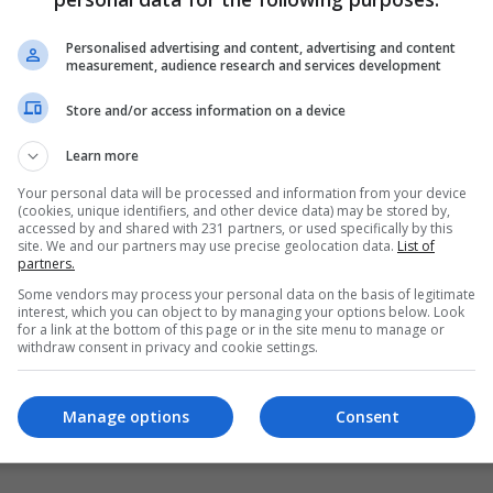
متظاهرو واسط يغلقون مبنى مجلس المحافظة
Personalised advertising and content, advertising and content
11:28 | 2015-09-18
measurement, audience research and services development
Store and/or access information on a device
Learn more
Your personal data will be processed and information from your device
(cookies, unique identifiers, and other device data) may be stored by,
accessed by and shared with 231 partners, or used specifically by this
site. We and our partners may use precise geolocation data.
List of
partners.
Some vendors may process your personal data on the basis of legitimate
interest, which you can object to by managing your options below. Look
for a link at the bottom of this page or in the site menu to manage or
withdraw consent in privacy and cookie settings.
Manage options
Consent