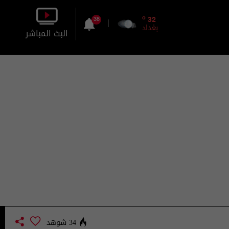
o
32
38
بغداد
البث المباشر
بالصورة
بالصوت
34 شوهد