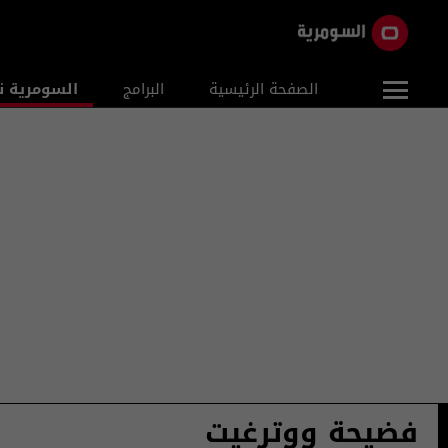
الصفحة الرئيسية
البرامج
السومرية ن
فضيحة ووترغيت