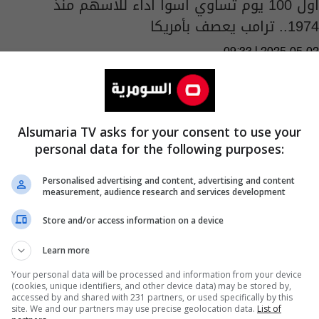
أول 100 يوم تساوي أسوأ أداء للأسهم منذ
1974.. ترامب يعصف بأمريكا
09:33 | 2025-05-02
Alsumaria TV asks for your consent to use your
personal data for the following purposes:
Personalised advertising and content, advertising and content
measurement, audience research and services development
Store and/or access information on a device
Learn more
Your personal data will be processed and information from your device
(cookies, unique identifiers, and other device data) may be stored by,
"عزل بايدن".. أول خطوة للجمهوريون للتحقيق
accessed by and shared with 231 partners, or used specifically by this
site. We and our partners may use precise geolocation data.
List of