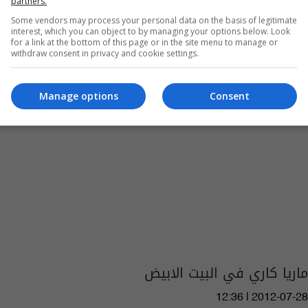
مع الرئيس
partners.
Some vendors may process your personal data on the basis of legitimate
16:53 | 2023-06-22
interest, which you can object to by managing your options below. Look
for a link at the bottom of this page or in the site menu to manage or
withdraw consent in privacy and cookie settings.
Manage options
Consent
ماريا كاري في البيت الابيض
12:36 | 2012-07-28