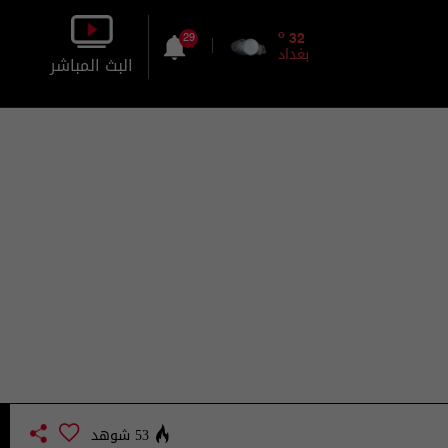
o
32
29
بغداد
البث المباشر
بالصورة
بالصوت
53 شوهد