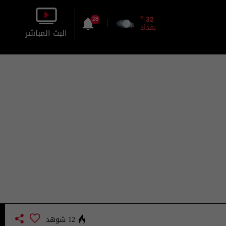
o
32
28
بغداد
البث المباشر
بالصورة
بالصوت
12 شوهد