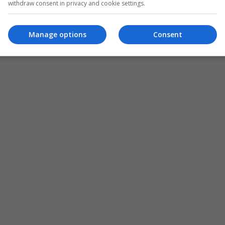
withdraw consent in privacy and cookie settings.
Manage options
Consent