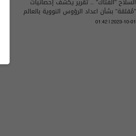
السلاح "الفتاك" .. تقرير يكشف إحصائيات
"مُقلقة" بشأن اعداد الرؤوس النووية بالعالم
01:42 | 2023-10-01