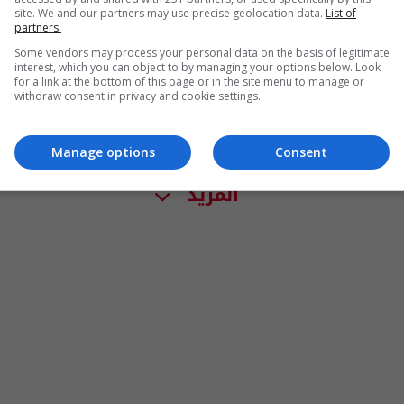
site. We and our partners may use precise geolocation data.
List of
partners.
Some vendors may process your personal data on the basis of legitimate
interest, which you can object to by managing your options below. Look
for a link at the bottom of this page or in the site menu to manage or
withdraw consent in privacy and cookie settings.
Manage options
Consent
المزيد