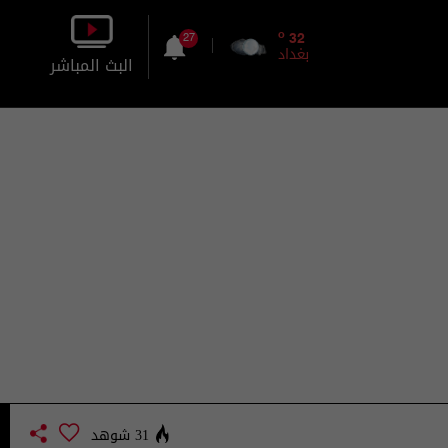
o
32
27
بغداد
البث المباشر
بالصورة
بالصوت
31 شوهد