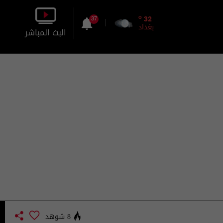
o
32
37
بغداد
البث المباشر
بالصورة
بالصوت
8 شوهد