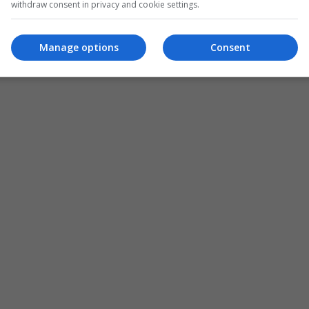
withdraw consent in privacy and cookie settings.
Manage options
Consent