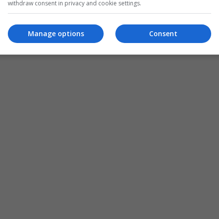
withdraw consent in privacy and cookie settings.
Manage options
Consent