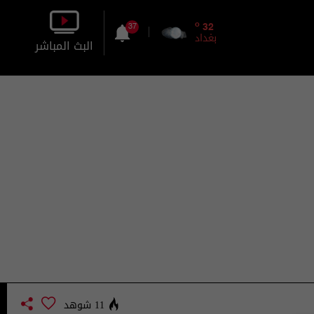
o
32
37
بغداد
البث المباشر
بالصورة
بالصوت
11 شوهد