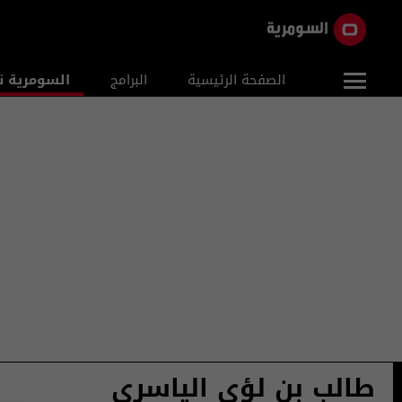
الصفحة الرئيسية
البرامج
السومرية ن
طالب بن لؤي الياسري