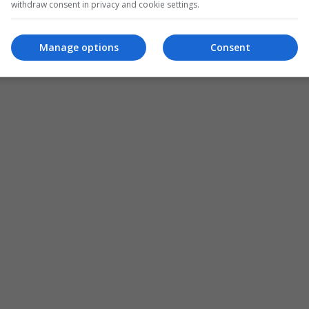
withdraw consent in privacy and cookie settings.
Manage options
Consent