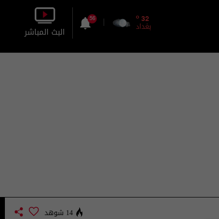
o
32
56
بغداد
البث المباشر
بالصورة
بالصوت
14 شوهد