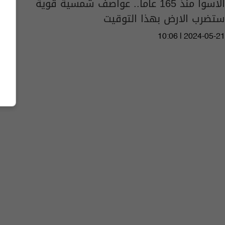
الأسوأ منذ 165 عاما.. عواصف شمسية قوية
ستضرب الارض بهذا التوقيت
10:06 | 2024-05-21