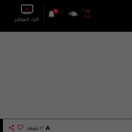
o
32
50
بغداد
البث المباشر
بالصورة
بالصوت
27 شوهد