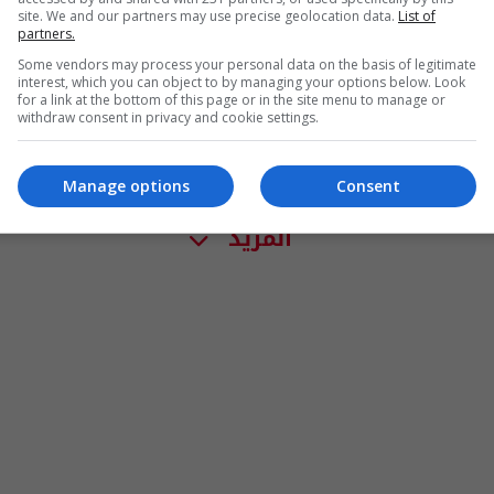
site. We and our partners may use precise geolocation data.
List of
partners.
Some vendors may process your personal data on the basis of legitimate
interest, which you can object to by managing your options below. Look
for a link at the bottom of this page or in the site menu to manage or
withdraw consent in privacy and cookie settings.
Manage options
Consent
المزيد