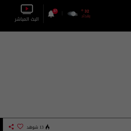
o
32
37
بغداد
البث المباشر
بالصورة
بالصوت
13 شوهد