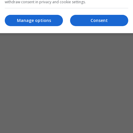
withdraw consent in privacy and cookie settings.
Manage options
Consent