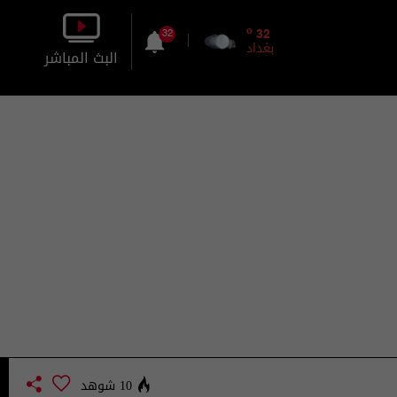
o
32
32
بغداد
البث المباشر
بالصورة
بالصوت
10 شوهد