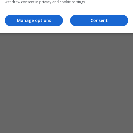
withdraw consent in privacy and cookie settings.
Manage options
Consent