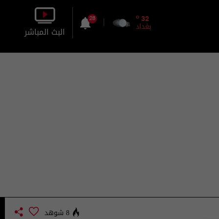
o
32
28
بغداد
البث المباشر
بالصورة
بالصوت
8 شوهد