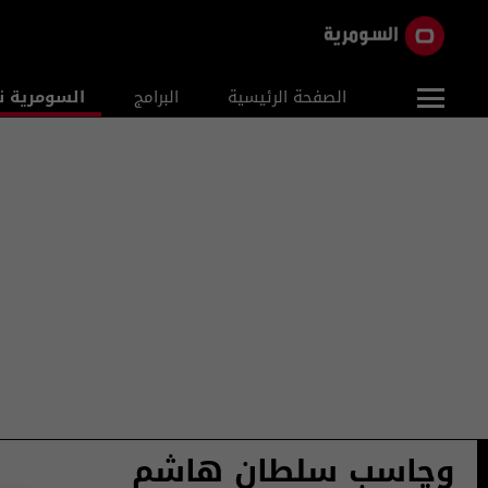
الصفحة الرئيسية
البرامج
السومرية ن
وچاسب سلطان هاشم