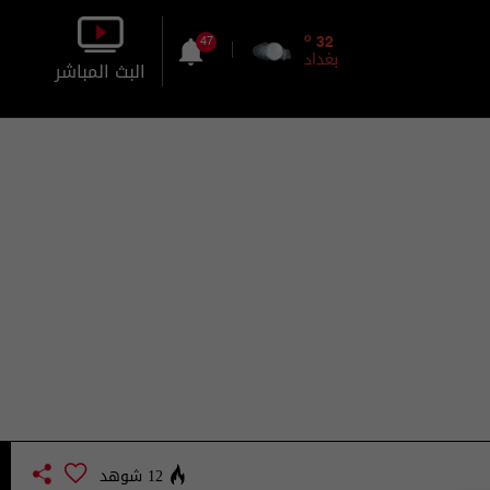
o
32
47
بغداد
البث المباشر
بالصورة
بالصوت
12 شوهد