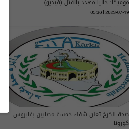
موميكا: حالياً مهدد بالقتل (فيديو)
05:36 | 2023-07-19
صحة الكرخ تعلن شفاء خمسة مصابين بفايروس
كورونا