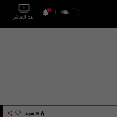
o
32
51
بغداد
البث المباشر
بالصورة
بالصوت
39 شوهد