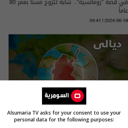
في قصة "رومانسية".. شابة تتزوج مسناً بعمر 80
عاماً
04:41 | 2024-06-18
Alsumaria TV asks for your consent to use your
personal data for the following purposes:
بعد ساعات من الجريمة.. الاطاحة بقاتل امرأة