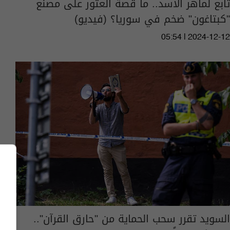
تابع لماهر الأسد.. ما قصة العثور على مصنع
"كبتاغون" ضخم في سوريا؟ (فيديو)
05:54 | 2024-12-12
السويد تقرر سحب الحماية من "حارق القرآن"..