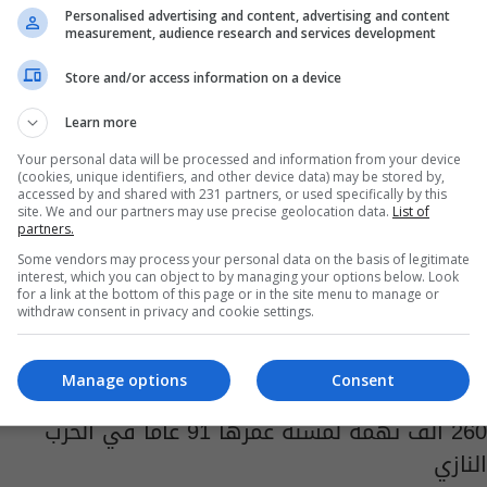
مسنة في خانقين
Personalised advertising and content, advertising and content
measurement, audience research and services development
09:03 | 2022-04-13
Store and/or access information on a device
Learn more
Your personal data will be processed and information from your device
(cookies, unique identifiers, and other device data) may be stored by,
accessed by and shared with 231 partners, or used specifically by this
site. We and our partners may use precise geolocation data.
List of
partners.
Some vendors may process your personal data on the basis of legitimate
interest, which you can object to by managing your options below. Look
for a link at the bottom of this page or in the site menu to manage or
withdraw consent in privacy and cookie settings.
Manage options
Consent
260 ألف تهمة لمسنة عمرها 91 عامًا في الحزب
النازي