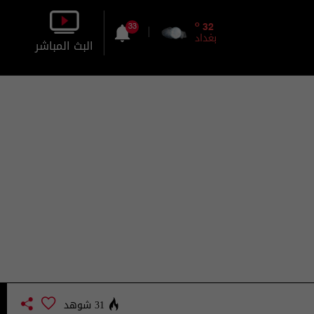
o
32
33
بغداد
البث المباشر
بالصورة
بالصوت
31 شوهد