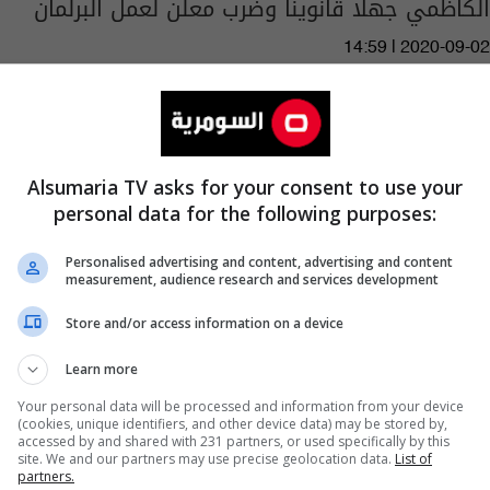
الكاظمي جهلا قانوينا وضرب معلن لعمل البرلمان
14:59 | 2020-09-02
Alsumaria TV asks for your consent to use your
personal data for the following purposes:
Personalised advertising and content, advertising and content
measurement, audience research and services development
Store and/or access information on a device
Learn more
Your personal data will be processed and information from your device
وزير العدل: العراق حقق انتقالة كبيرة في ملف
(cookies, unique identifiers, and other device data) may be stored by,
accessed by and shared with 231 partners, or used specifically by this
حقوق الانسان
site. We and our partners may use precise geolocation data.
List of
partners.