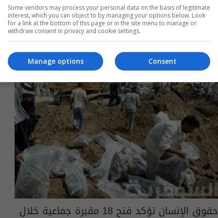
Some vendors may process your personal data on the basis of legitimate
09:25 | 2017-06-18
interest, which you can object to by managing your options below. Look
for a link at the bottom of this page or in the site menu to manage or
withdraw consent in privacy and cookie settings.
Manage options
Consent
حقوق الإنسان تؤكد فتح 18 مقبرة جماعية خلال