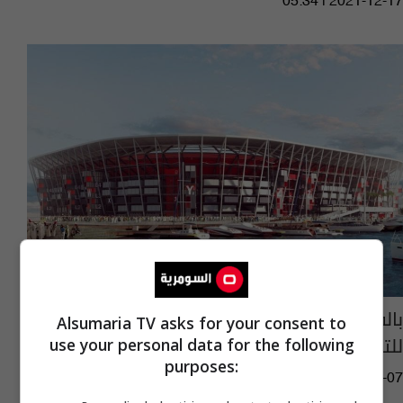
05:34 | 2021-12-17
بالفيديو.. قطر تقترب من افتتاح أول ملعب قابل
Alsumaria TV asks for your consent to
للتفكيك في تاريخ المونديال
use your personal data for the following
purposes:
07:33 | 2021-09-07