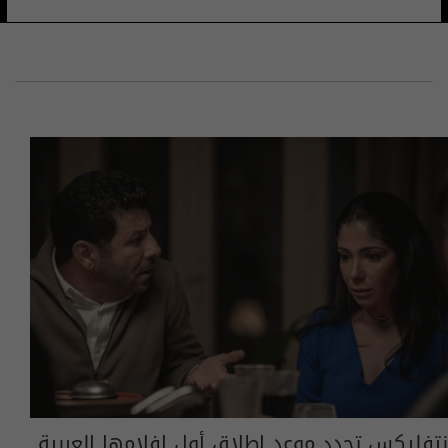
نتفليكس تحدد موعد إطلاق أول افلامها العربية