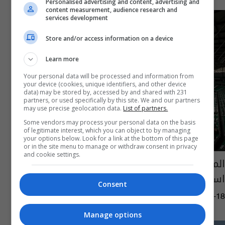
Personalised advertising and content, advertising and
content measurement, audience research and
services development
Store and/or access information on a device
Learn more
Your personal data will be processed and information from
your device (cookies, unique identifiers, and other device
data) may be stored by, accessed by and shared with 231
partners, or used specifically by this site. We and our partners
may use precise geolocation data.
List of partners.
Some vendors may process your personal data on the basis
of legitimate interest, which you can object to by managing
your options below. Look for a link at the bottom of this page
or in the site menu to manage or withdraw consent in privacy
and cookie settings.
المعماري مارك فينويك يتحدث عن رحلة تصميم
استاد المدينة التعليمية المونديالي
Consent
04:44 | 2020-06-18
Manage options