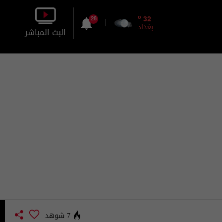
o
32
28
بغداد
البث المباشر
بالصورة
بالصوت
7 شوهد