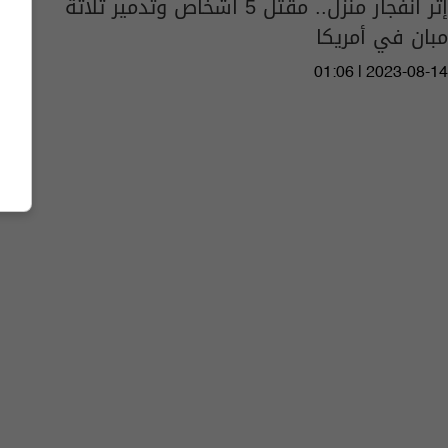
إثر انفجار منزل.. مقتل 5 أشخاص وتدمير ثلاثة
مبان في أمريكا
01:06 | 2023-08-14