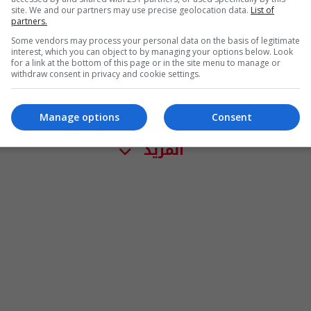
site. We and our partners may use precise geolocation data.
List of
partners.
Some vendors may process your personal data on the basis of legitimate
interest, which you can object to by managing your options below. Look
for a link at the bottom of this page or in the site menu to manage or
withdraw consent in privacy and cookie settings.
Manage options
Consent
المزيد