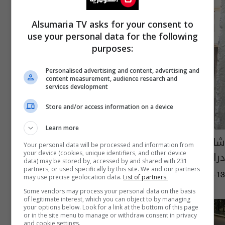
Alsumaria TV asks for your consent to
use your personal data for the following
purposes:
Personalised advertising and content, advertising and
content measurement, audience research and
services development
Store and/or access information on a device
Learn more
شاب يُقتل على يد "ضابط" بسبب عدم تسليم
Your personal data will be processed and information from
دراجته!
your device (cookies, unique identifiers, and other device
data) may be stored by, accessed by and shared with 231
partners, or used specifically by this site. We and our partners
14:10 | 2024-10-13
may use precise geolocation data.
List of partners.
Some vendors may process your personal data on the basis
of legitimate interest, which you can object to by managing
your options below. Look for a link at the bottom of this page
or in the site menu to manage or withdraw consent in privacy
and cookie settings.