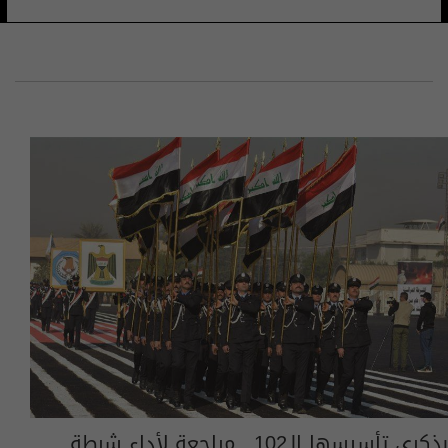
بذكرى تأسيسها الـ102.. مراجعة لأداء شرطة