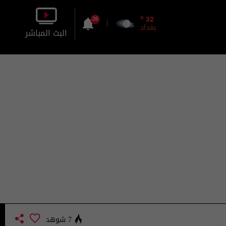
o
32
26
بغداد
البث المباشر
بالصورة
بالصوت
7 شوهد