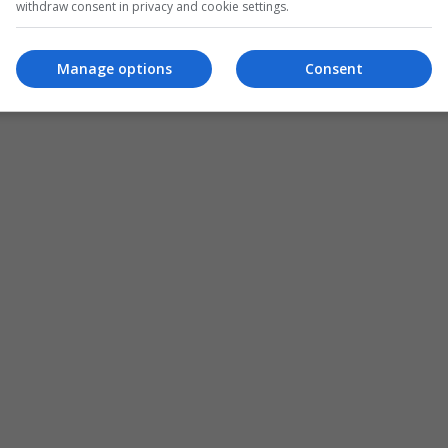
withdraw consent in privacy and cookie settings.
Manage options
Consent