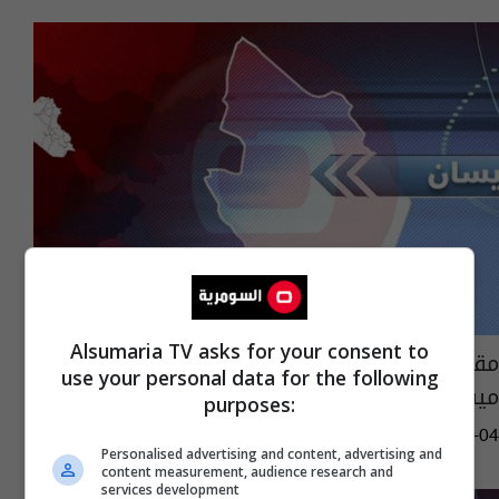
Alsumaria TV asks for your consent to
مقتل وإصابة ثلاثة اشخاص بنزاع عشائري في
use your personal data for the following
ميسان
purposes:
11:56 | 2018-10-04
Personalised advertising and content, advertising and
content measurement, audience research and
services development