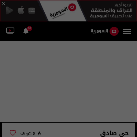
28
حي صادق
8 شوهد