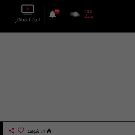
o
32
28
بغداد
البث المباشر
بالصورة
بالصوت
14 شوهد