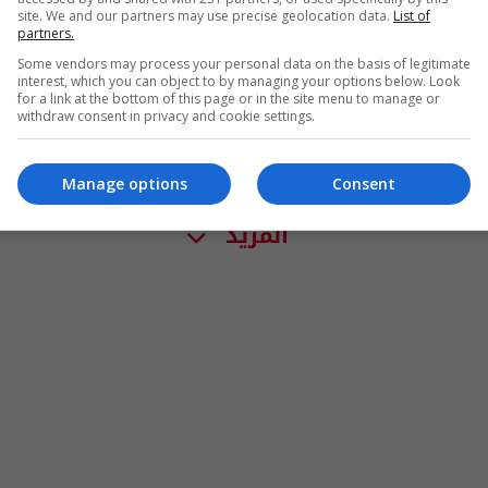
site. We and our partners may use precise geolocation data.
List of
partners.
Some vendors may process your personal data on the basis of legitimate
interest, which you can object to by managing your options below. Look
for a link at the bottom of this page or in the site menu to manage or
withdraw consent in privacy and cookie settings.
Manage options
Consent
المزيد