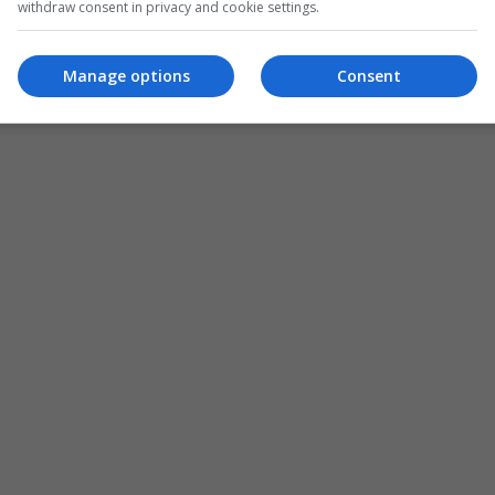
withdraw consent in privacy and cookie settings.
Manage options
Consent