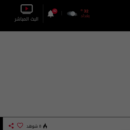
o
32
42
بغداد
البث المباشر
بالصورة
بالصوت
8 شوهد