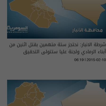
شرطة الانبار: نحتجز ستة متهمين بقتل اثنين من
أبناء الرمادي ولجنة عليا ستتولى التحقيق
06:19 | 2015-02-10