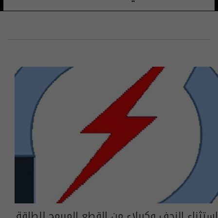
استثناء النجف وكربلاء من القطع المبرمج للطاقة