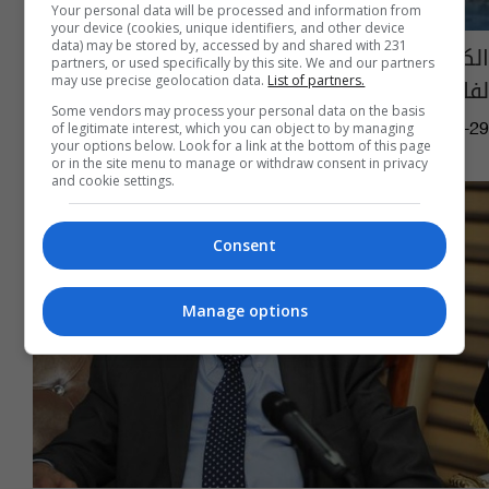
Your personal data will be processed and information from
your device (cookies, unique identifiers, and other device
data) may be stored by, accessed by and shared with 231
الكهرباء: إنجاز نصب محطتين متنقلتين بكربلاء
partners, or used specifically by this site. We and our partners
لفك الاختناقات في الزيارة الأربعينية
may use precise geolocation data.
List of partners.
Some vendors may process your personal data on the basis
of legitimate interest, which you can object to by managing
11:37 | 2015-11-29
your options below. Look for a link at the bottom of this page
or in the site menu to manage or withdraw consent in privacy
and cookie settings.
Consent
Manage options