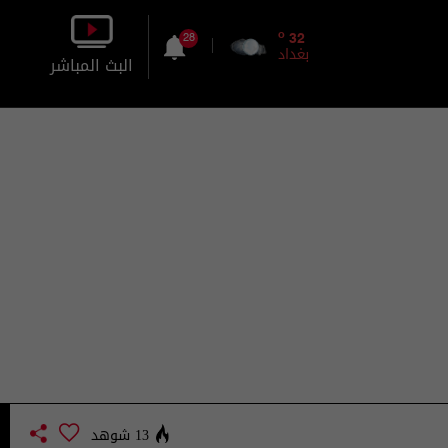
o
32
28
بغداد
البث المباشر
بالصورة
بالصوت
13 شوهد