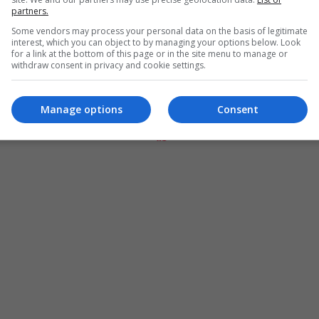
partners.
Some vendors may process your personal data on the basis of legitimate
interest, which you can object to by managing your options below. Look
for a link at the bottom of this page or in the site menu to manage or
withdraw consent in privacy and cookie settings.
Manage options
Consent
المزيد