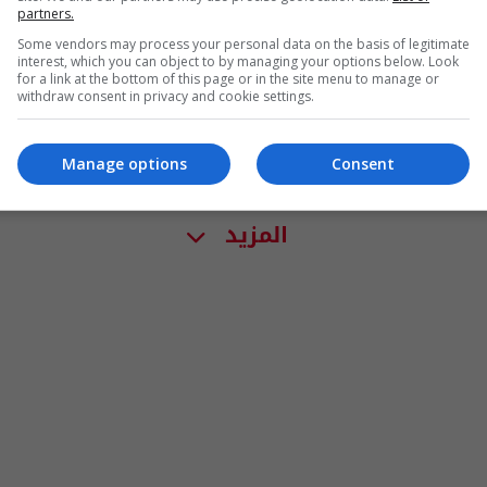
"حماس" تحكم بالإعدام على 6 فلسطينيين
partners.
بتهمة "التخابر مع إسرائيل"
Some vendors may process your personal data on the basis of legitimate
interest, which you can object to by managing your options below. Look
for a link at the bottom of this page or in the site menu to manage or
08:00 | 2021-10-28
withdraw consent in privacy and cookie settings.
Manage options
Consent
المزيد