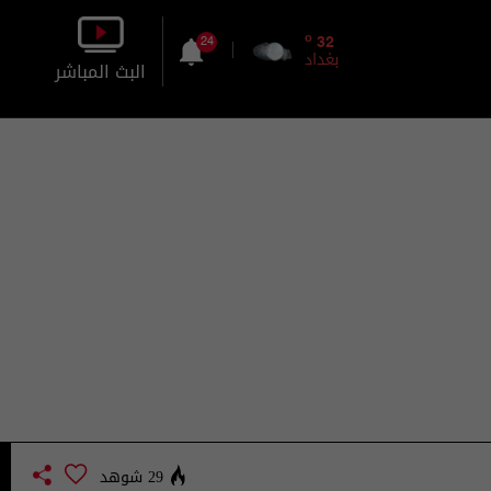
o
32
24
بغداد
البث المباشر
بالصورة
بالصوت
29 شوهد