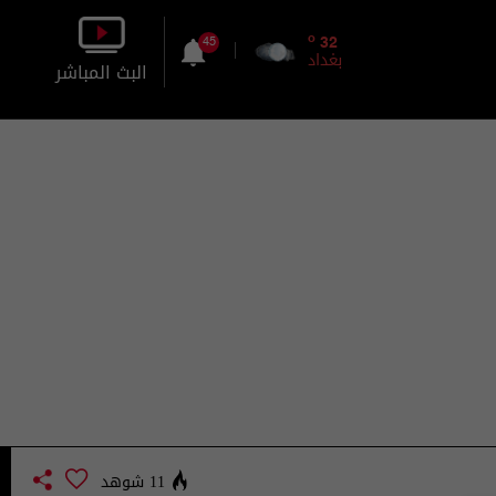
o
32
45
بغداد
البث المباشر
بالصورة
بالصوت
11 شوهد