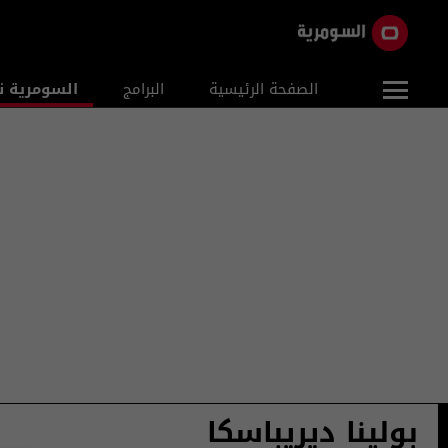
الصفحة الرئيسية
البرامج
السومرية ن
بولينا ديريباسكا