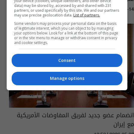
your device (cookies, unique identifiers, and other device
data) may be stored by, accessed by and shared with 231
15:25 | 2026-05-14
partners, or used specifically by this site. We and our partners
may use precise geolocation data.
List of partners.
Some vendors may process your personal data on the basis
of legitimate interest, which you can object to by managing
your options below. Look for a link at the bottom of this page
or in the site menu to manage or withdraw consent in privacy
and cookie settings.
Consent
Manage options
انضمام عضو جديد لفريق المفاوضات الأمريكية
مع إيران