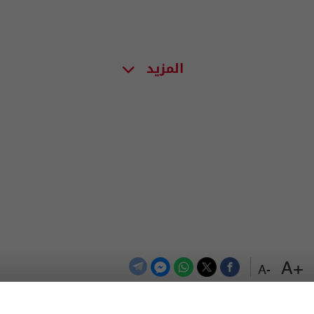
المزيد
+A
-A