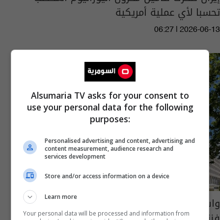
تحسبا لأي عملية أمريكية
06:27 | 2026-06-13
Alsumaria TV asks for your consent to
use your personal data for the following
purposes:
Personalised advertising and content, advertising and
content measurement, audience research and
services development
Store and/or access information on a device
Learn more
​واشنطن تعلن إتمام عملية إخراج اليورانيوم من
فنزويلا
Your personal data will be processed and information from