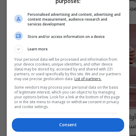
purposes:
13:50 | 2023-08-04
Personalised advertising and content, advertising and
content measurement, audience research and
services development
Store and/or access information on a device
Learn more
Your personal data will be processed and information from
your device (cookies, unique identifiers, and other device
data) may be stored by, accessed by and shared with 231
partners, or used specifically by this site. We and our partners
may use precise geolocation data.
List of partners.
Some vendors may process your personal data on the basis
of legitimate interest, which you can object to by managing
your options below. Look for a link at the bottom of this page
or in the site menu to manage or withdraw consent in privacy
and cookie settings.
أولمبياد طوكيو.. انهيار عداءة بريطانية عقب
سباق 10 آلاف متر (صور)
Consent