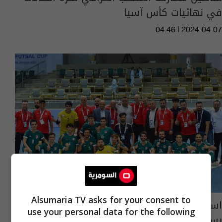
في نهائيات كأس آسيا
04:46 | 2024-04-07
Alsumaria TV asks for your consent to
استعدادا لتصفيات آسيا.. وطني الصالات
use your personal data for the following
يستدعي 22 لاعبا