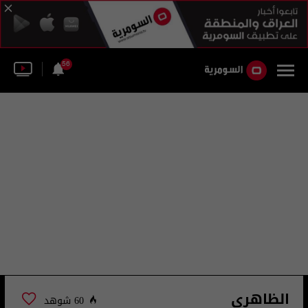
56
الظاهري
60 شوهد