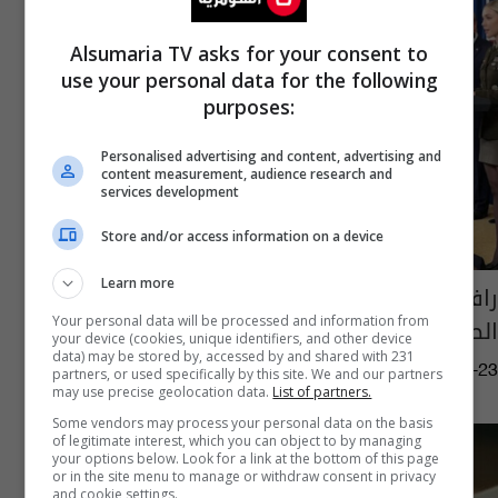
Alsumaria TV asks for your consent to
use your personal data for the following
purposes:
Personalised advertising and content, advertising and
content measurement, audience research and
services development
Store and/or access information on a device
Learn more
رافقت قادة العالم وخدعت الملايين.. القصة
الصادمة لجندية أميركية
Your personal data will be processed and information from
your device (cookies, unique identifiers, and other device
data) may be stored by, accessed by and shared with 231
03:48 | 2026-03-23
partners, or used specifically by this site. We and our partners
may use precise geolocation data.
List of partners.
Some vendors may process your personal data on the basis
of legitimate interest, which you can object to by managing
your options below. Look for a link at the bottom of this page
or in the site menu to manage or withdraw consent in privacy
and cookie settings.