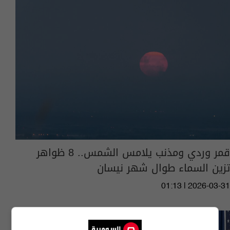
قمر وردي ومذنب يلامس الشمس.. 8 ظواهر
تزين السماء طوال شهر نيسان
01:13 | 2026-03-31