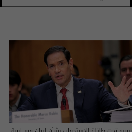
روبيو تحت طائلة الاستجواب بشأن إيران وسياسة