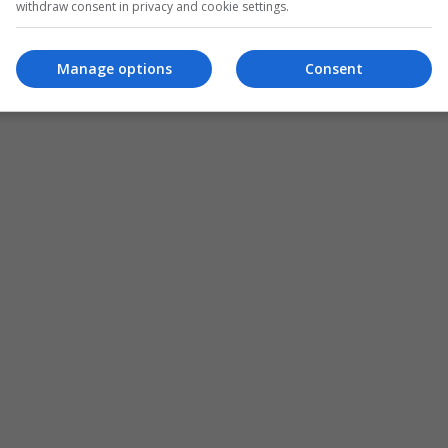
withdraw consent in privacy and cookie settings.
Manage options
Consent