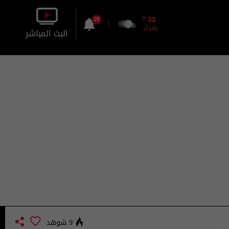
o
32
28
بغداد
البث المباشر
بالصورة
بالصوت
9 شوهد