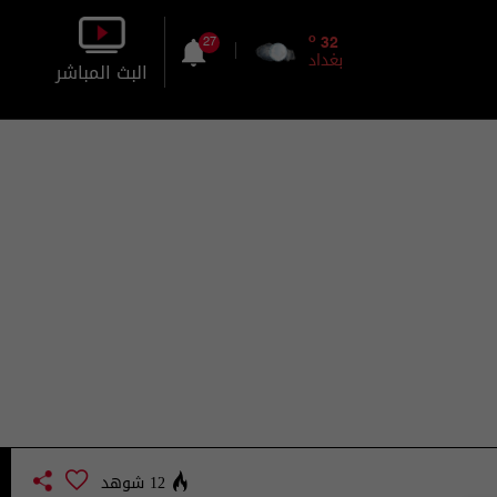
o
32
27
بغداد
البث المباشر
بالصورة
بالصوت
12 شوهد